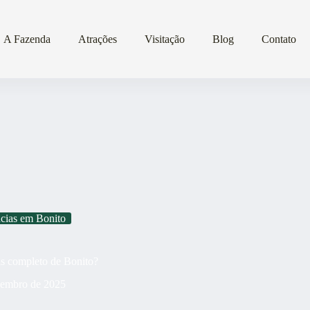
A Fazenda
Atrações
Visitação
Blog
Contato
cias em Bonito
is completo de Bonito?
zembro de 2025