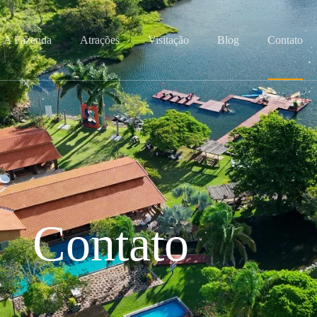
A Fazenda
Atrações
Visitação
Blog
Contato
Contato