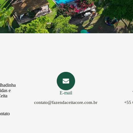
olhadinha
idas e
E-mail
eita
contato@fazendaceitacore.com.br
+55 
ontato