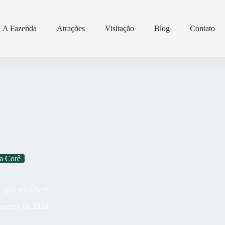
A Fazenda
Atrações
Visitação
Blog
Contato
a Corê
 qual escolher?
vereiro de 2026