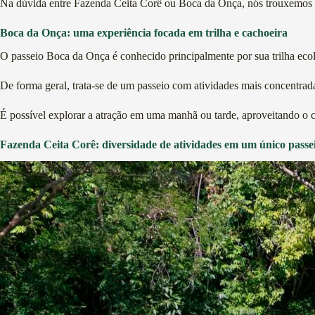
Na dúvida entre Fazenda Ceita Corê ou Boca da Onça, nós trouxemos u
Boca da Onça: uma experiência focada em trilha e cachoeira
O passeio Boca da Onça é conhecido principalmente por sua trilha ecol
De forma geral, trata-se de um passeio com atividades mais concentrad
É possível explorar a atração em uma manhã ou tarde, aproveitando o ce
Fazenda Ceita Corê: diversidade de atividades em um único passe