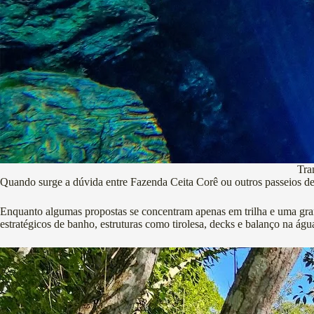
Tra
Quando surge a dúvida entre Fazenda Ceita Corê ou outros passeios de 
Enquanto algumas propostas se concentram apenas em trilha e uma gr
estratégicos de banho, estruturas como tirolesa, decks e balanço na águ