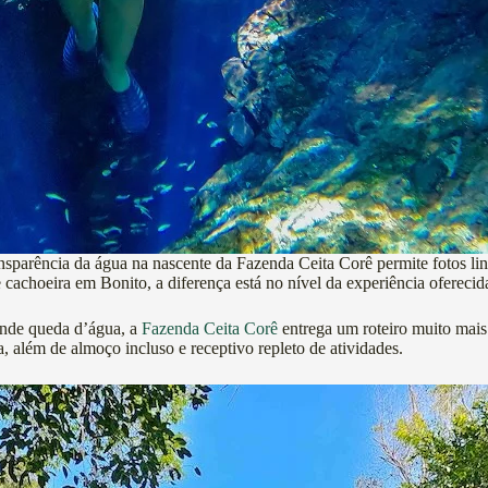
nsparência da água na nascente da Fazenda Ceita Corê permite fotos lin
cachoeira em Bonito, a diferença está no nível da experiência oferecid
ande queda d’água, a
Fazenda Ceita Corê
entrega um roteiro muito mais
a, além de almoço incluso e receptivo repleto de atividades.