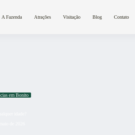
A Fazenda
Atrações
Visitação
Blog
Contato
cias em Bonito
ualquer idade?
maio de 2026