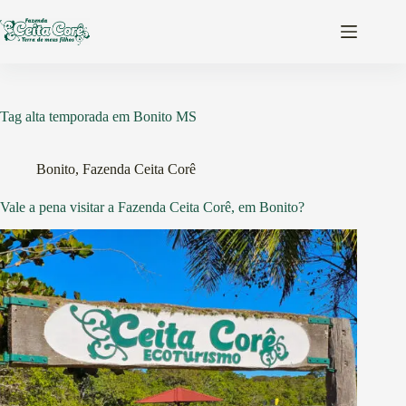
Pular
para
o
conteúdo
Tag
alta temporada em Bonito MS
Bonito
,
Fazenda Ceita Corê
Vale a pena visitar a Fazenda Ceita Corê, em Bonito?