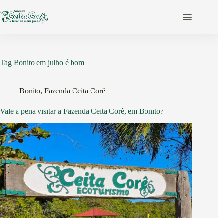
Pular
para
o
conteúdo
Tag
Bonito em julho é bom
Bonito
,
Fazenda Ceita Corê
Vale a pena visitar a Fazenda Ceita Corê, em Bonito?