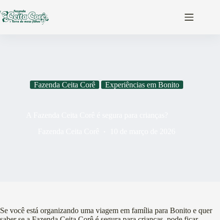
Pular
para
o
conteúdo
Fazenda Ceita Corê
Experiências em Bonito
A Fazenda Ceita Corê é segura para crianças?
Fazenda Ceita Corê
10 de março de 2026
Se você está organizando uma viagem em família para Bonito e quer
saber se a Fazenda Ceita Corê é segura para crianças, pode ficar