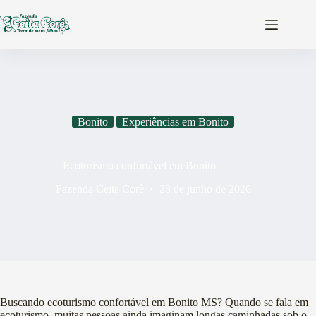
Pular
para
o
conteúdo
Bonito
Experiências em Bonito
Ecoturismo confortável em Bonito
Fazenda Ceita Corê
23 de junho de 2026
Buscando ecoturismo confortável em Bonito MS? Quando se fala em
ecoturismo, muitas pessoas ainda imaginam longas caminhadas sob o