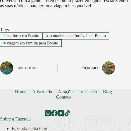
conversar com a gente. Teremos muito prazer em ajudar esclarecendo
as suas dúvidas para ter uma viagem inesquecível.
Tags
#
conforto em Bonito
#
ecoturismo confortável em Bonito
#
viagem em família para Bonito
ANTERIOR
PRÓXIMO
Home
A Fazenda
Atrações
Visitação
Blog
Contato
Sobre a Fazenda
Fazenda Ceita Corê