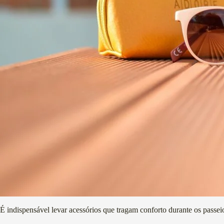
É indispensável levar acessórios que tragam conforto durante os passeio