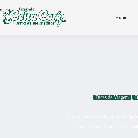
Pular
para
o
Home
conteúdo
Dicas de Viagem
B
O que levar na mala em uma viagem
Fazenda Ceita Corê
11 de s