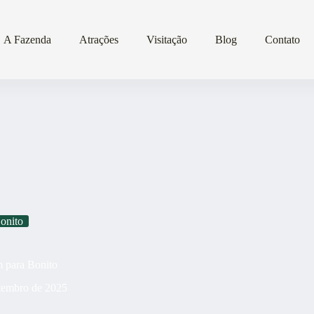
A Fazenda
Atrações
Visitação
Blog
Contato
onito
 para Bonito
etembro de 2025