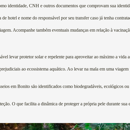
, como identidade, CNH e outros documentos que comprovam sua identid
de hotel e nome do responsável por seu transfer caso já tenha contrata
viagem. Acompanhe também eventuais mudanças em relação à vacinação e
el levar protetor solar e repelente para aproveitar ao máximo a vida ao
o prejudiciais ao ecossistema aquático. Ao levar na mala em uma viagem
seios em Bonito são identificados como biodegradáveis, ecológicos ou m
ção. O que facilita a dinâmica de proteger a própria pele durante sua e